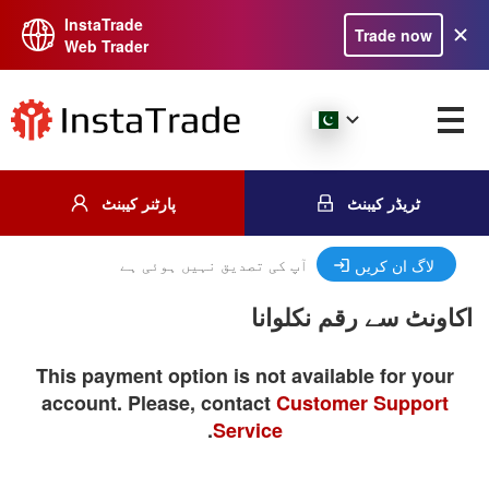
InstaTrade
Trade now
Web Trader
ٹریڈر کیبنٹ
پارٹنر کیبنٹ
آپ کی تصدیق نہیں ہوئی ہے
لاگ ان کریں
اکاونٹ سے رقم نکلوانا
This payment option is not available for your
account. Please, contact
Customer Support
.
Service