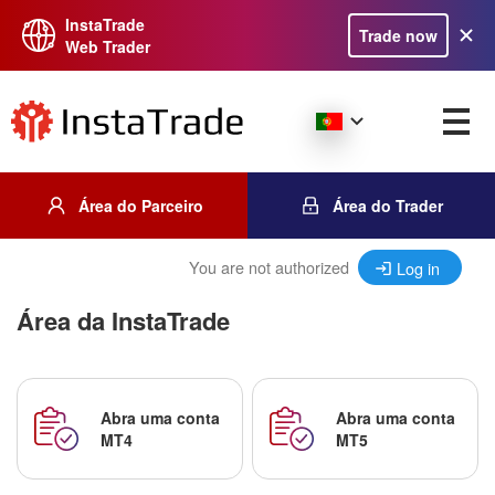
InstaTrade
Trade now
Web Trader
Área do Parceiro
Área do Trader
You are not authorized
Log in
Área da InstaTrade
Abra uma conta
Abra uma conta
MT4
MT5