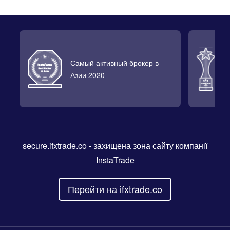
Самый активный брокер в
Л
Азии 2020
2
secure.ifxtrade.co
- захищена зона сайту компанії
InstaTrade
Перейти на ifxtrade.co