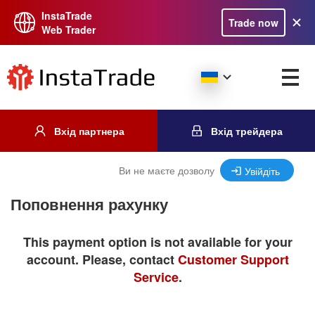
InstaTrade
Trade now
Web Trader
Вхід партнера
Вхід трейдера
Ви не маєте дозволу
Увійдіть
Поповнення рахунку
This payment option is not available for your
account. Please, contact
Customer Support
Service
.