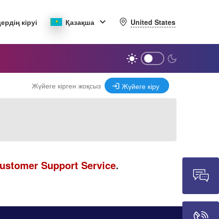
United States
ердің кіруі
Қазақша
Жүйеге кірген жоқсыз
Жүйеге кіру
ustomer Support Service
.