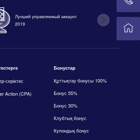
Лучший управляемый аккаунт
Лу
2019
Бонустар
тестерге
Құттықтау бонусы 100%
ер-серіктес
Бонус 55%
er Action (CPA)
Бонус 30%
Клубтық бонус
Купондық бонус