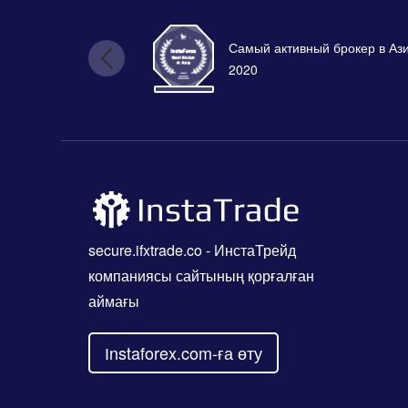
Самый активный брокер в Аз
2020
secure.ifxtrade.co
- ИнстаТрейд
компаниясы сайтының қорғалған
аймағы
Іnstaforex.com-ға өту