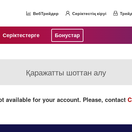
ВебТрейдер
Серіктестің кіруі
Трейд
Серіктестерге
Бонустар
Қаражатты шоттан алу
t available for your account. Please, contact
C