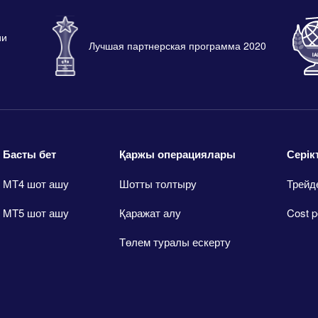
ии
Лучшая партнерская программа 2020
Басты бет
Қаржы операциялары
Серік
МТ4 шот ашу
Шотты толтыру
Трейд
MT5 шот ашу
Қаражат алу
Cost p
Төлем туралы ескерту