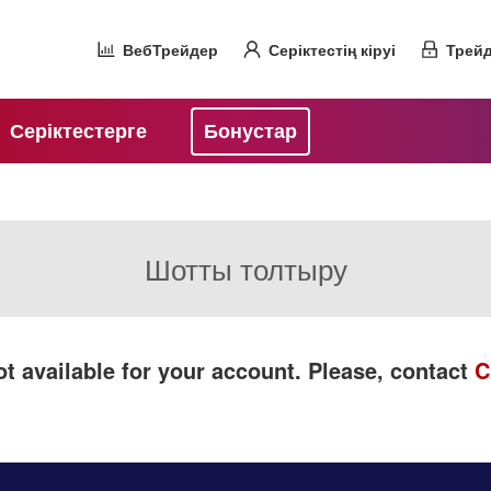
ВебТрейдер
Серіктестің кіруі
Трейд
Серіктестерге
Бонустар
Шотты толтыру
t available for your account. Please, contact
C