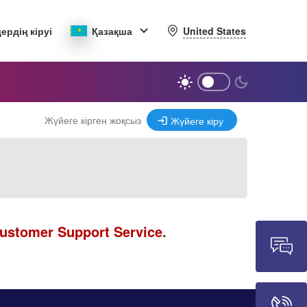
United States
ердің кіруі
Қазақша
Жүйеге кірген жоқсыз
Жүйеге кіру
ustomer Support Service
.