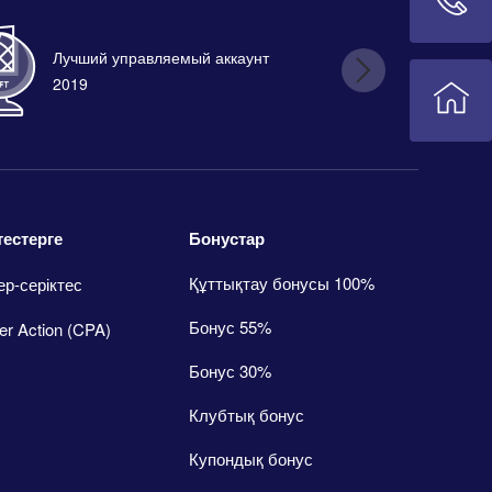
Лучший управляемый аккаунт
Лу
2019
Бонустар
тестерге
Құттықтау бонусы 100%
ер-серіктес
Бонус 55%
er Action (CPA)
Бонус 30%
Клубтық бонус
Купондық бонус