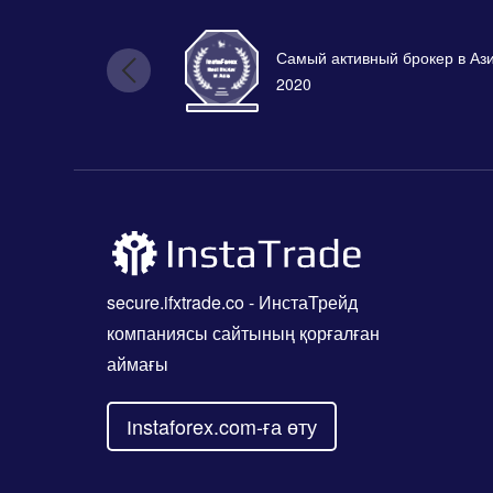
Самый активный брокер в Аз
2020
secure.ifxtrade.co
- ИнстаТрейд
компаниясы сайтының қорғалған
аймағы
Іnstaforex.com-ға өту