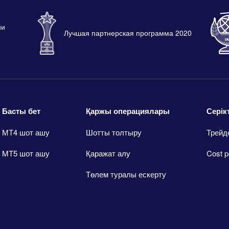
ии
Лучшая партнерская программа 2020
Басты бет
Қаржы операциялары
Серік
МТ4 шот ашу
Шотты толтыру
Трейд
MT5 шот ашу
Қаражат алу
Cost p
Төлем туралы ескерту