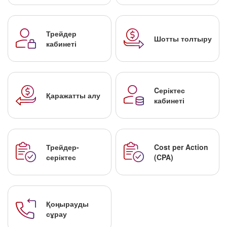
Трейдер
Шотты толтыру
кабинеті
Cеріктес
Қаражатты алу
кабинеті
Трейдер-
Cost per Action
серіктес
(CPA)
Қоңырауды
сұрау