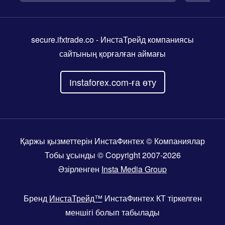
secure.ifxtrade.co
- ИнстаТрейд компаниясы
сайтының қорғалған аймағы
Іnstaforex.com-ға өту
Қаржы қызметтерін ИнстаФинтех © Компаниялар
Тобы ұсынды © Copyright 2007-2026
Әзірленген
Insta Media Group
Бренд
ИнстаТрейд™
ИнстаФинтех КТ тіркелген
меншігі болып табылады