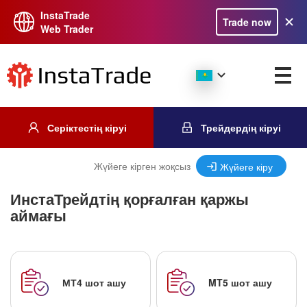
InstaTrade
Trade now
Web Trader
Серіктестің кіруі
Трейдердің кіруі
Жүйеге кірген жоқсыз
Жүйеге кіру
ИнстаТрейдтің қорғалған қаржы
аймағы
МТ4 шот ашу
MT5 шот ашу