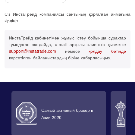
Сіз ИнстаТрейд компаниясы сайтының қорғалған аймағына
кірдіңіз.
ИнстаТрейд кабинетімен жұмыс істеу бойынша сұрақтар
туындаған жағдайда, e-mail арқылы клиенттік қызметке
support@instatrade.com
немесе
қолдау бетінде
көрсетілген байланыстардың біріне хабарласыңыз.
Самый активный брокер в
Л
Азии 2020
2